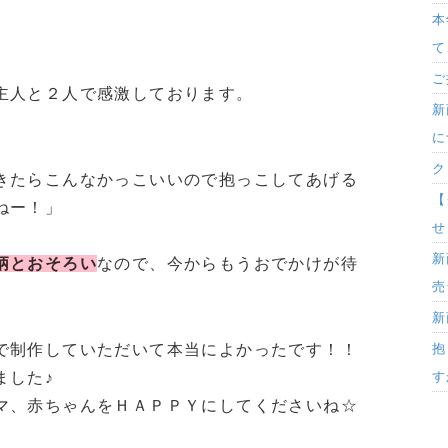
本
て
ご
主人と２人で感激しております。
新
に
ク
きたらこんなかっこいいので抱っこしてあげる
【
ねー！」
せ
新
柄とおそろい
なので、今からもうおでかけが待
売
新
で制作していただいて本当によかったです！！
抱
ました♪
す
マ、赤ちゃんをＨＡＰＰＹにしてくださいね☆