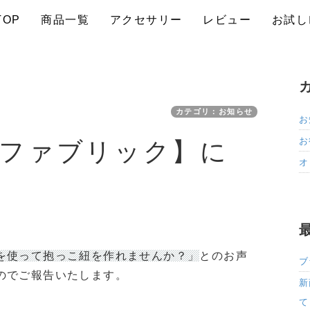
TOP
商品一覧
アクセサリー
レビュー
お試し
カテゴリ：お知らせ
お
お
ファブリック】に
オ
を使って抱っこ紐を作れませんか？」
とのお声
ブ
のでご報告いたします。
新
て