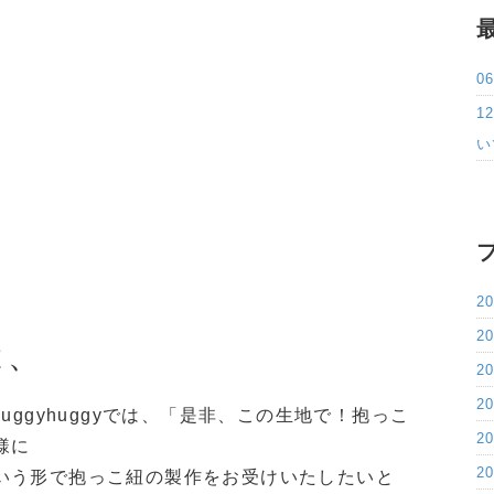
0
1
い
2
2
は、
2
2
uggyhuggyでは、「是非、この生地で！抱っこ
2
様に
2
いう形で抱っこ紐の製作をお受けいたしたいと