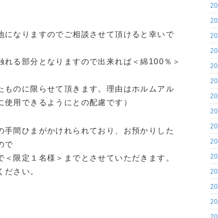
2
2
地になりますのでご相談させて頂けると幸いで
2
2
触れる部分となりますので出来れば＜綿100％＞
2
2
たものに限らせて頂きます。理由はホルムアル
2
に使用できるようにとの配慮です）
2
2
の手間ひまがかけれられており、お預かりした
2
ので
2
で＜限定１名様＞までとさせていただきます。
ください。
2
2
2
2