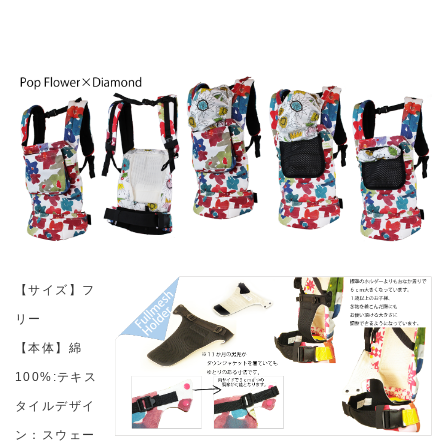
【サイズ】フ
リー
【本体】綿
100%:テキス
タイルデザイ
ン：スウェー