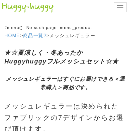
Toggl
navig
#menu(): No such page: menu_product
HOME
>
商品一覧?
>メッシュレギュラー
★☆夏涼しく・冬あったか
Huggyhuggyフルメッシュセット☆★
メッシュレギュラーはすぐにお届けできる＜通
常購入＞商品です。
メッシュレギュラーは決められた
ファブリックの7デザインからお選
び頂けます。