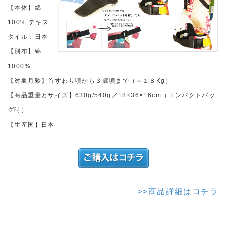
【本体】綿
100%:テキス
タイル：日本
【別布】綿
1000%
【対象月齢】首すわり頃から３歳頃まで（～１８Kg）
【商品重量とサイズ】630g/540g／18×36×16cm（コンパクトバッ
グ時）
【生産国】日本
>>商品詳細はコチラ