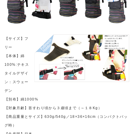
【サイズ】フ
リー
【本体】綿
100%:テキス
タイルデザイ
ン：スウェー
デン
【別布】綿1000%
【対象月齢】首すわり頃から３歳頃まで（～１８Kg）
【商品重量とサイズ】630g/540g／18×36×16cm（コンパクトバッ
グ時）