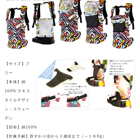
【サイズ】フ
リー
【本体】綿
100%:テキス
タイルデザイ
ン：スウェー
デン
【別布】綿100%
【対象月齢】首すわり頃から３歳頃まで（～１８Kg）