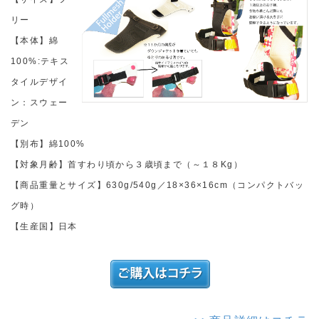
リー
【本体】綿
100%:テキス
タイルデザイ
ン：スウェー
デン
【別布】綿100%
【対象月齢】首すわり頃から３歳頃まで（～１８Kg）
【商品重量とサイズ】630g/540g／18×36×16cm（コンパクトバッ
グ時）
【生産国】日本