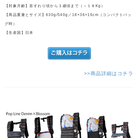
【対象月齢】首すわり頃から３歳頃まで（～１８Kg）
【商品重量とサイズ】630g/540g／18×36×16cm（コンパクトバッ
グ時）
【生産国】日本
>>商品詳細はコチラ