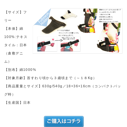
【サイズ】フ
リー
【本体】綿
100%:テキス
タイル：日本
（倉敷デニ
ム）
【別布】綿1000%
【対象月齢】首すわり頃から３歳頃まで（～１８Kg）
【商品重量とサイズ】630g/540g／18×36×16cm（コンパクトバッ
グ時）
【生産国】日本