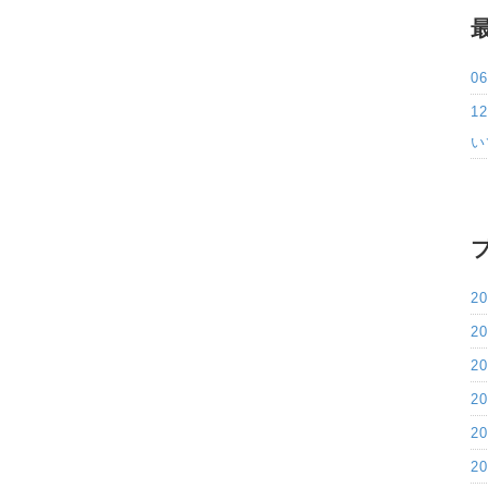
0
1
い
2
2
2
2
2
2