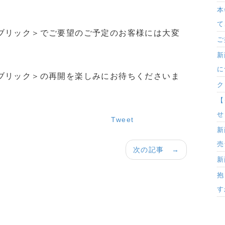
本
て
ブリック＞でご要望のご予定のお客様には大変
ご
新
に
ブリック＞の再開を楽しみにお待ちくださいま
ク
【
せ
Tweet
新
売
次の記事 →
新
抱
す